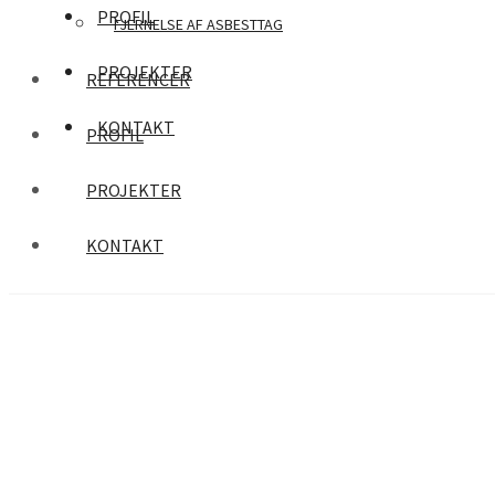
PROFIL
FJERNELSE AF ASBESTTAG
PROJEKTER
REFERENCER
KONTAKT
PROFIL
PROJEKTER
KONTAKT