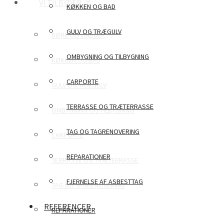
VI TILBYDER
KØKKEN OG BAD
GULV OG TRÆGULV
DØRE OG VINDUER
OMBYGNING OG TILBYGNING
KØKKEN OG BAD
CARPORTE
GULV OG TRÆGULV
TERRASSE OG TRÆTERRASSE
OMBYGNING OG TILBYGNING
TAG OG TAGRENOVERING
CARPORTE
REPARATIONER
TERRASSE OG TRÆTERRASSE
FJERNELSE AF ASBESTTAG
TAG OG TAGRENOVERING
REFERENCER
REPARATIONER