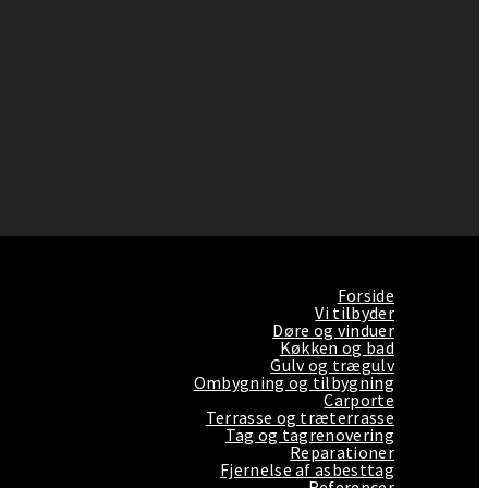
Forside
Vi tilbyder
Døre og vinduer
Køkken og bad
Gulv og trægulv
Ombygning og tilbygning
Carporte
Terrasse og træterrasse
Tag og tagrenovering
Reparationer
Fjernelse af asbesttag
Referencer