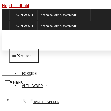
Hop til indhold
(+45) 21 79 46 71
thomas@volstruptomrer.dk
(+45) 21 79 46 71
thomas@volstruptomrer.dk
MENU
FORSIDE
MENU
VI TILBYDER
FORSIDE
DØRE OG VINDUER