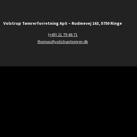
Volstrup Tømrerforretning ApS – Rudmevej 163, 5750 Ringe
(+45) 21 79 46 71
thomas@volstruptomrer.dk