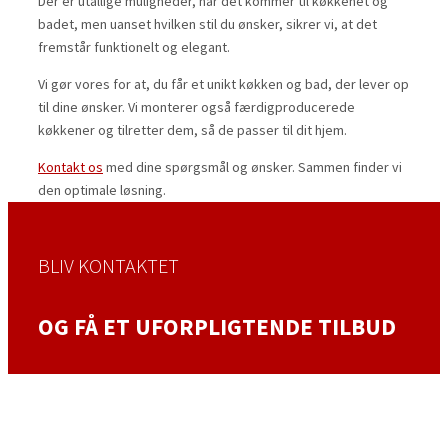
Der er utallige muligheder, når det kommer til køkkenet og
badet, men uanset hvilken stil du ønsker, sikrer vi, at det
fremstår funktionelt og elegant.
Vi gør vores for at, du får et unikt køkken og bad, der lever op
til dine ønsker. Vi monterer også færdigproducerede
køkkener og tilretter dem, så de passer til dit hjem.
Kontakt os
med dine spørgsmål og ønsker. Sammen finder vi
den optimale løsning.​​​
BLIV KONTAKTET
OG FÅ ET UFORPLIGTENDE TILBUD