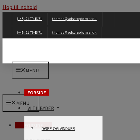
Hop til indhold
(+45) 21 79 46 71
thomas@volstruptomrer.dk
(+45) 21 79 46 71
thomas@volstruptomrer.dk
MENU
FORSIDE
MENU
VI TILBYDER
FORSIDE
DØRE OG VINDUER