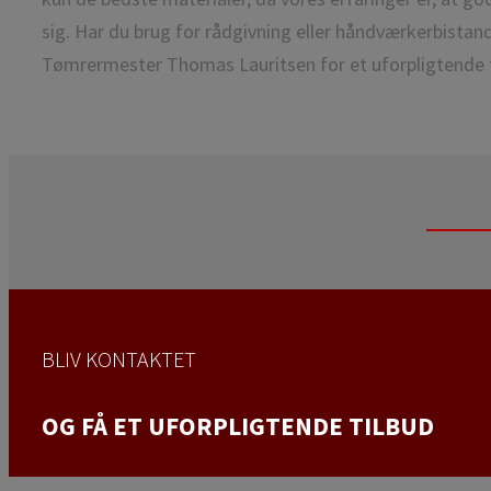
sig. Har du brug for rådgivning eller håndværkerbistan
Tømrermester Thomas Lauritsen for et uforpligtende t
BLIV KONTAKTET
OG FÅ ET UFORPLIGTENDE TILBUD