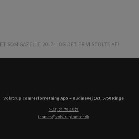
ET SOM GAZELLE 2017 – OG DET ER VI STOLTE AF!
Volstrup Tømrerforretning ApS – Rudmevej 163, 5750 Ringe
(+45) 21 79 46 71
thomas@volstruptomrer.dk