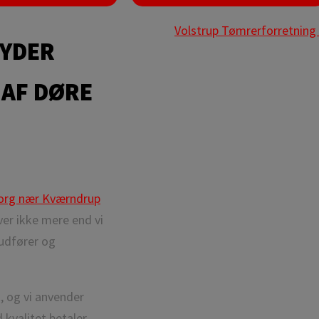
Volstrup Tømrerforretning
BYDER
 AF DØRE
borg nær Kværndrup
ver ikke mere end vi
 udfører og
, og vi anvender
 kvalitet betaler