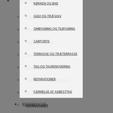
VI TILBYDER
KØKKEN OG BAD
GULV OG TRÆGULV
DØRE OG VINDUER
OMBYGNING OG TILBYGNING
KØKKEN OG BAD
CARPORTE
GULV OG TRÆGULV
TERRASSE OG TRÆTERRASSE
OMBYGNING OG TILBYGNING
TAG OG TAGRENOVERING
CARPORTE
REPARATIONER
TERRASSE OG TRÆTERRASSE
FJERNELSE AF ASBESTTAG
TAG OG TAGRENOVERING
REFERENCER
REPARATIONER