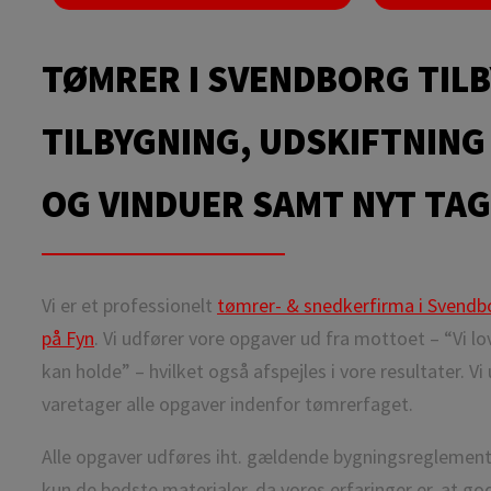
TØMRER I SVENDBORG TIL
TILBYGNING, UDSKIFTNING
OG VINDUER SAMT NYT TAG
​Vi er et professionelt
tømrer- & snedkerfirma i Svend
på Fyn
. Vi udfører vore opgaver ud fra mottoet – “Vi lo
kan holde” – hvilket også afspejles i vore resultater. Vi
varetager alle opgaver indenfor tømrerfaget.
​Alle opgaver udføres iht. gældende bygningsreglement
kun de bedste materialer, da vores erfaringer er, at god