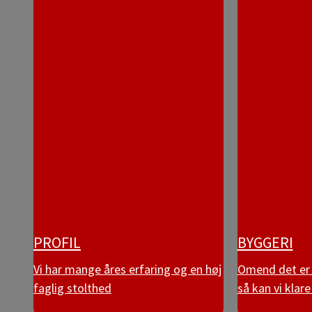
PROFIL
BYGGERI
Vi har mange åres erfaring og en høj
Omend det er t
faglig stolthed
så kan vi klare