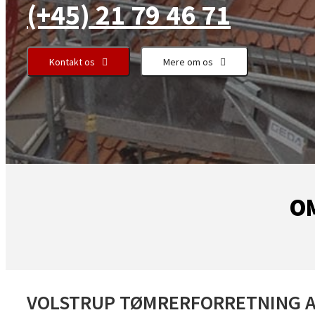
(+45) 21 79 46 71
Kontakt os
Mere om os
O
VOLSTRUP TØMRERFORRETNING A