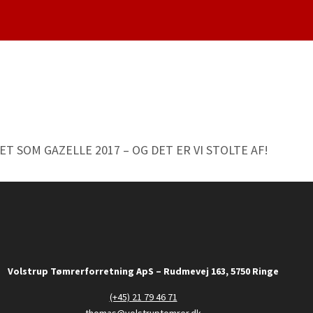
ET SOM GAZELLE 2017 – OG DET ER VI STOLTE AF!
Volstrup Tømrerforretning ApS – Rudmevej 163, 5750 Ringe
(+45) 21 79 46 71
thomas@volstruptomrer.dk