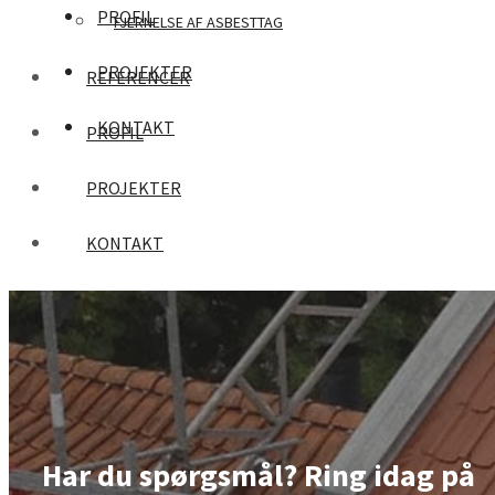
PROFIL
FJERNELSE AF ASBESTTAG
PROJEKTER
REFERENCER
KONTAKT
PROFIL
PROJEKTER
KONTAKT
Har du spørgsmål? Ring idag på