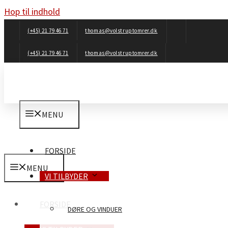
Hop til indhold
(+45) 21 79 46 71
thomas@volstruptomrer.dk
(+45) 21 79 46 71
thomas@volstruptomrer.dk
MENU
FORSIDE
MENU
VI TILBYDER
FORSIDE
DØRE OG VINDUER